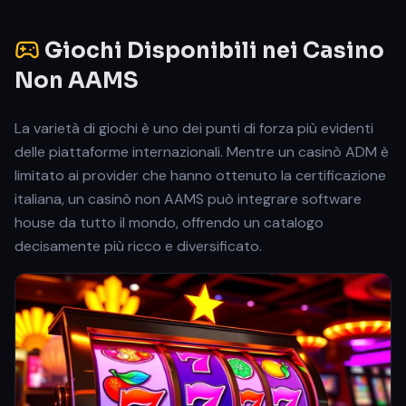
Giochi Disponibili nei Casino
Non AAMS
La varietà di giochi è uno dei punti di forza più evidenti
delle piattaforme internazionali. Mentre un casinò ADM è
limitato ai provider che hanno ottenuto la certificazione
italiana, un casinò non AAMS può integrare software
house da tutto il mondo, offrendo un catalogo
decisamente più ricco e diversificato.