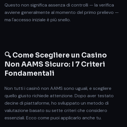
Questo non significa assenza di controlli — la verifica
avviene generalmente al momento del primo prelievo —
ma l'accesso iniziale è più snello.
🔍 Come Scegliere un Casino
Non AAMS Sicuro: I 7 Criteri
Fondamentali
Non tutti i casinò non AAMS sono uguali, e scegliere
quello giusto richiede attenzione. Dopo aver testato
decine di piattaforme, ho sviluppato un metodo di
valutazione basato su sette criteri che considero
essenziali. Ecco come puoi applicarlo anche tu.