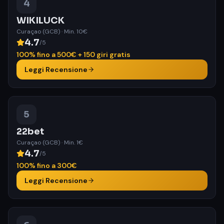
4
WIKILUCK
Curaçao (GCB)
· Min.
10€
4.7
/5
100% fino a 500€ + 150 giri gratis
Leggi Recensione
5
22bet
Curaçao (GCB)
· Min.
1€
4.7
/5
100% fino a 300€
Leggi Recensione