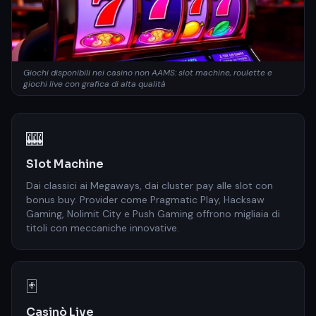
Giochi disponibili nei casino non AAMS: slot machine, roulette e
giochi live con grafica di alta qualità
🎰
Slot Machine
Dai classici ai Megaways, dai cluster pay alle slot con
bonus buy. Provider come Pragmatic Play, Hacksaw
Gaming, Nolimit City e Push Gaming offrono migliaia di
titoli con meccaniche innovative.
🃏
Casinò Live