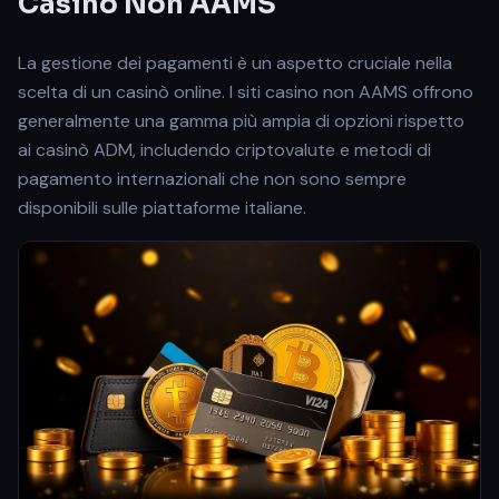
Casino Non AAMS
La gestione dei pagamenti è un aspetto cruciale nella
scelta di un casinò online. I siti casino non AAMS offrono
generalmente una gamma più ampia di opzioni rispetto
ai casinò ADM, includendo criptovalute e metodi di
pagamento internazionali che non sono sempre
disponibili sulle piattaforme italiane.