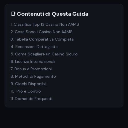
📑 Contenuti di Questa Guida
1
.
Classifica Top 13 Casino Non AAMS
2
.
Cosa Sono i Casino Non AAMS
3
.
Tabella Comparativa Completa
4
.
Recensioni Dettagliate
5
.
Come Scegliere un Casino Sicuro
6
.
Licenze Internazionali
7
.
Bonus e Promozioni
8
.
Metodi di Pagamento
9
.
Giochi Disponibili
10
.
Pro e Contro
11
.
Domande Frequenti