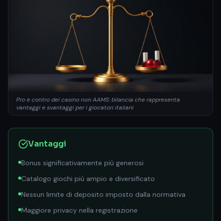
Pro e contro dei casino non AAMS: bilancia che rappresenta
vantaggi e svantaggi per i giocatori italiani
Vantaggi
Bonus significativamente più generosi
Catalogo giochi più ampio e diversificato
Nessun limite di deposito imposto dalla normativa
Maggiore privacy nella registrazione