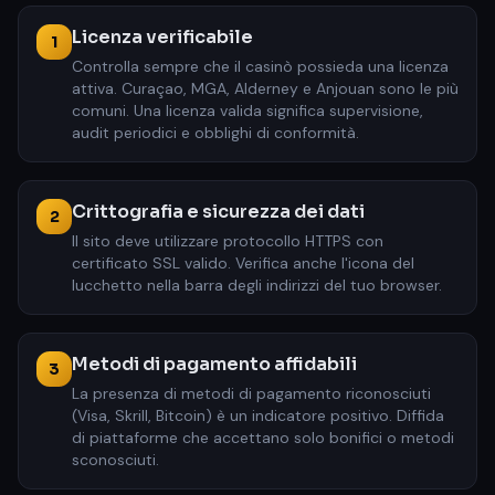
Licenza verificabile
1
Controlla sempre che il casinò possieda una licenza
attiva. Curaçao, MGA, Alderney e Anjouan sono le più
comuni. Una licenza valida significa supervisione,
audit periodici e obblighi di conformità.
Crittografia e sicurezza dei dati
2
Il sito deve utilizzare protocollo HTTPS con
certificato SSL valido. Verifica anche l'icona del
lucchetto nella barra degli indirizzi del tuo browser.
Metodi di pagamento affidabili
3
La presenza di metodi di pagamento riconosciuti
(Visa, Skrill, Bitcoin) è un indicatore positivo. Diffida
di piattaforme che accettano solo bonifici o metodi
sconosciuti.