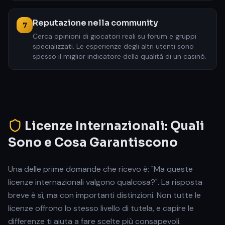
Reputazione nella community
7
Cerca opinioni di giocatori reali su forum e gruppi
specializzati. Le esperienze degli altri utenti sono
spesso il miglior indicatore della qualità di un casinò.
Licenze Internazionali: Quali
Sono e Cosa Garantiscono
Una delle prime domande che ricevo è: "Ma queste
licenze internazionali valgono qualcosa?". La risposta
breve è sì, ma con importanti distinzioni. Non tutte le
licenze offrono lo stesso livello di tutela, e capire le
differenze ti aiuta a fare scelte più consapevoli.