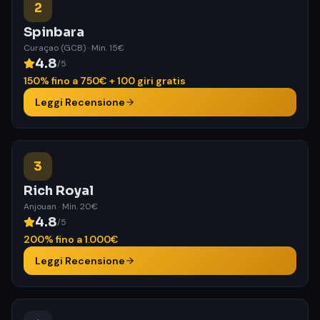
2
Spinbara
Curaçao (GCB)
· Min.
15€
4.8
/5
150% fino a 750€ + 100 giri gratis
Leggi Recensione
3
Rich Royal
Anjouan
· Min.
20€
4.8
/5
200% fino a 1.000€
Leggi Recensione